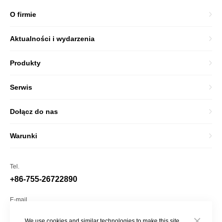
O firmie
Aktualności i wydarzenia
Produkty
Serwis
Dołącz do nas
Warunki
Tel.
+86-755-26722890
E-mail
market@sonoscape.net
We use cookies and similar technologies to make this site