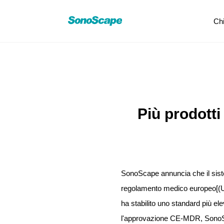
Ch
Più prodott
SonoScape annuncia che il sist
regolamento medico europeo[(UE
ha stabilito uno standard più el
l'approvazione CE-MDR, SonoScap