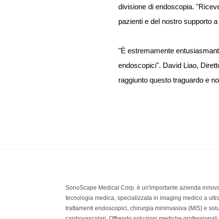
divisione di endoscopia. "Riceve
pazienti e del nostro supporto a
"È estremamente entusiasmante 
endoscopici". David Liao, Dirett
raggiunto questo traguardo e non
SonoScape Medical Corp. è un'importante azienda innova
tecnologia medica, specializzata in imaging medico a ultr
trattamenti endoscopici, chirurgia mininvasiva (MIS) e solu
cardiovascolari. Offrendo soluzioni mediche professionali 