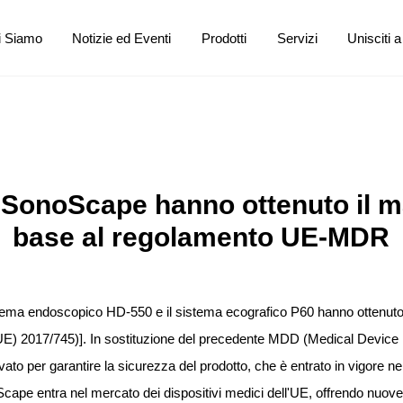
i Siamo
Notizie ed Eventi
Prodotti
Servizi
Unisciti a
i SonoScape hanno ottenuto il m
base al regolamento UE-MDR
ema endoscopico HD-550 e il sistema ecografico P60 hanno ottenuto 
) 2017/745)]. In sostituzione del precedente MDD (Medical Device Di
evato per garantire la sicurezza del prodotto, che è entrato in vigore 
e entra nel mercato dei dispositivi medici dell'UE, offrendo nuove o