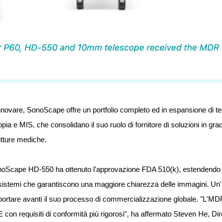
nnovare, SonoScape offre un portfolio completo ed in espansione di tec
ia e MIS, che consolidano il suo ruolo di fornitore di soluzioni in grad
utture mediche.
noScape HD-550 ha ottenuto l'approvazione FDA 510(k), estendendo ag
 di sistemi che garantiscono una maggiore chiarezza delle immagini. Un
tare avanti il suo processo di commercializzazione globale. "L'MDR 
E con requisiti di conformità più rigorosi", ha affermato Steven He, Dire