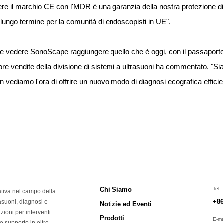
re il marchio CE con l'MDR è una garanzia della nostra protezione di a
 lungo termine per la comunità di endoscopisti in UE".
vedere SonoScape raggiungere quello che è oggi, con il passaporto 
ore vendite della divisione di sistemi a ultrasuoni ha commentato. "Si
 vediamo l'ora di offrire un nuovo modo di diagnosi ecografica efficie
Chi Siamo
Tel.
tiva nel campo della
+86
asuoni, diagnosi e
Notizie ed Eventi
zioni per interventi
Prodotti
E-ma
e supporto in oltre