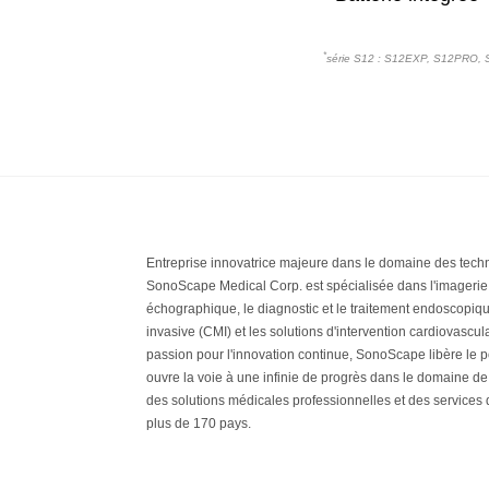
*
série S12 : S12EXP, S12PRO, 
Entreprise innovatrice majeure dans le domaine des tech
SonoScape Medical Corp. est spécialisée dans l'imageri
échographique, le diagnostic et le traitement endoscopique
invasive (CMI) et les solutions d'intervention cardiovascu
passion pour l'innovation continue, SonoScape libère le po
ouvre la voie à une infinie de progrès dans le domaine de 
des solutions médicales professionnelles et des services
plus de 170 pays.