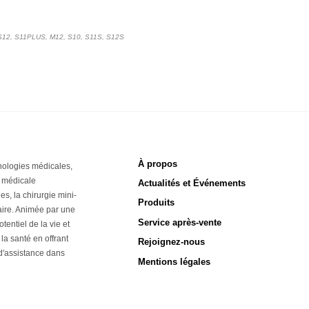
S12, S11PLUS, M12, S10, S11S, S12S
À propos
nologies médicales,
e médicale
Actualités et Événements
s, la chirurgie mini-
Produits
laire. Animée par une
Service après-vente
tentiel de la vie et
la santé en offrant
Rejoignez-nous
 d'assistance dans
Mentions légales